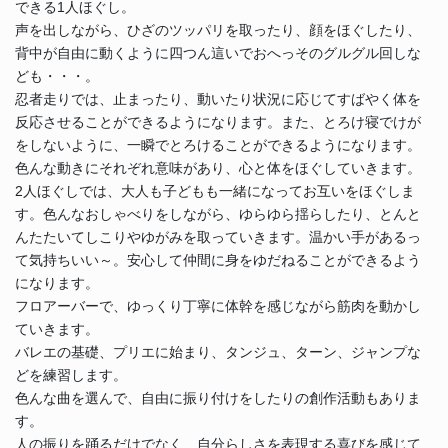
できる1人ほぐし。
コ
声を出しながら、ひざのツッパリを取ったり、顔をほぐしたり、
ミ
背中が自由に動くように四つん這いでおへっそのグルグル回しな
セ
ども・・・。
ン
忍者走りでは、止まったり、動いたり状況に応じてすばやく体を
反応させることができるようになります。また、とろけ寝でけが
をしないように、一瞬でとろけることができるようになります。
色んな動きにそれぞれ意味があり、心と体をほぐしていきます。
2人ほぐしでは、大人も子どもも一緒になってお互いをほぐしま
す。色んなおしゃべりをしながら、ゆらゆら揺らしたり、とんと
んたたいてしこりやゆがみを取っていきます。温かい手があるっ
て気持ちいい～。安心して仲間に身をゆだねることができるよう
になります。
フロアーバーで、ゆっくり丁寧に体幹を感じながら筋肉を動かし
ていきます。
バレエの基礎、プリエに始まり、タンジュ、ターン、ジャンプな
どを練習します。
色んな曲を選んで、自由に振り付けをしたりの創作活動もありま
す。
人の振りを踊るだけでなく、自分らしさを表現する喜びを感じて