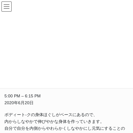
コ
ナ
ン
ビ
テ
ゲ
ン
ー
イベント
ツ
シ
へ
ョ
ス
ン
HOME
イベント
General
バレエ 自由ヶ丘コミセン
キ
に
ッ
移
プ
動
2020年4月3日
/ 最終更新日時 :
2020年4月3日
General
バレエ 自由ヶ丘コミセン
バ
5:00 PM
–
6:15 PM
レ
2020年6月20日
エ
自
ボディート‐クの身体ほぐしがベースにあるので、
由
内からしなやかで伸びやかな身体を作っていきます。
ヶ
自分で自分を内側からやわらかくしなやかにし元気にすることの
丘