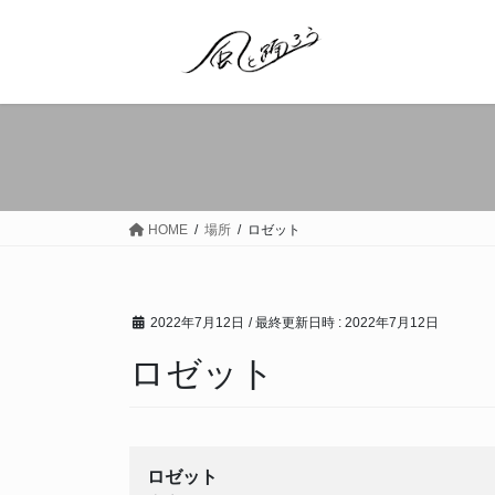
コ
ナ
ン
ビ
テ
ゲ
ン
ー
ツ
シ
へ
ョ
ス
ン
キ
に
ッ
移
HOME
場所
ロゼット
プ
動
2022年7月12日
/ 最終更新日時 :
2022年7月12日
ロゼット
ロゼット