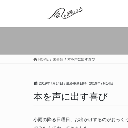
コ
ナ
ン
ビ
テ
ゲ
ン
ー
ツ
シ
へ
ョ
ス
ン
キ
に
ッ
移
HOME
未分類
本を声に出す喜び
プ
動
2019年7月14日
/ 最終更新日時 :
2019年7月14日
本を声に出す喜び
小雨の降る日曜日、お出かけするのがおっく